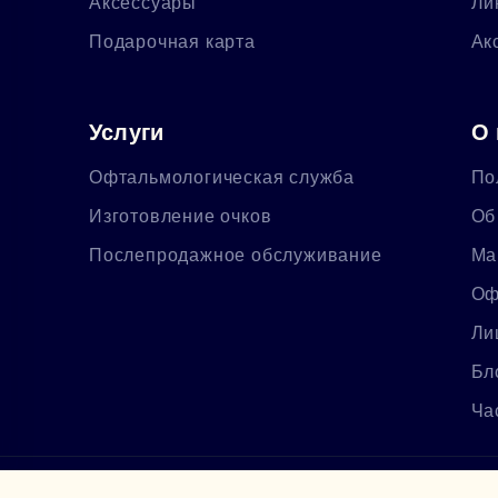
Аксессуары
Ли
Подарочная карта
Ак
Услуги
О 
Офтальмологическая служба
По
Изготовление очков
Об
Послепродажное обслуживание
Ма
Оф
Ли
Бл
Ча