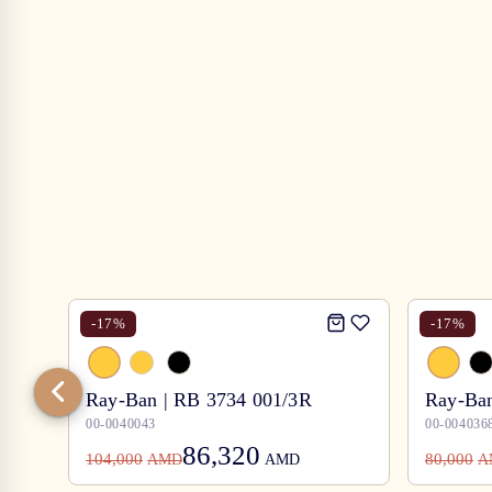
-
17
%
-
17
%
Ray-Ban | RB 3734 001/3R
Ray-Ban
00-0040043
00-004036
86,320
104,000
80,000
AMD
AMD
A