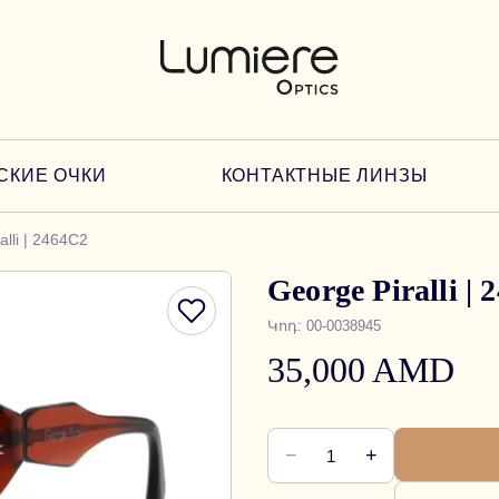
СКИЕ ОЧКИ
КОНТАКТНЫЕ ЛИНЗЫ
alli | 2464C2
George Piralli |
Կոդ
:
00-0038945
35,000 AMD
−
+
1