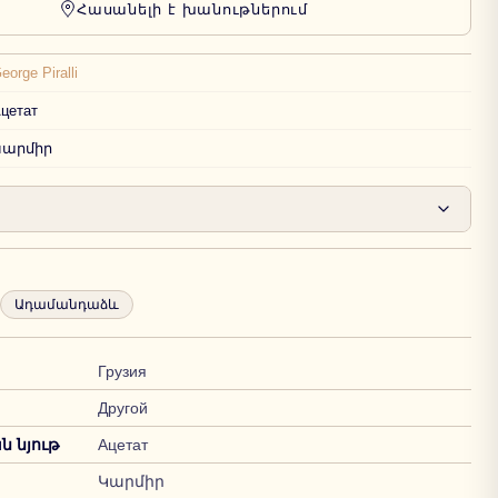
Հասանելի է խանութներում
eorge Piralli
цетат
Կարմիր
Ադամանդաձև
Грузия
Другой
 նյութ
Ацетат
Կարմիր