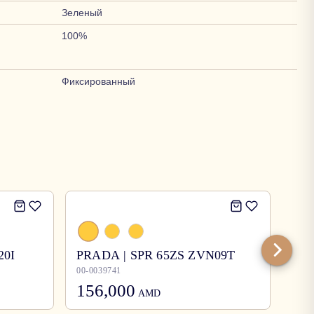
Зеленый
100%
Фиксированный
20I
PRADA | SPR 65ZS ZVN09T
Bur
00-0039741
00-0
156,000
12
AMD