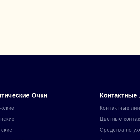
тические Очки
Контактные
жские
Контактные ли
нские
Цветные конта
тские
Средства по ух