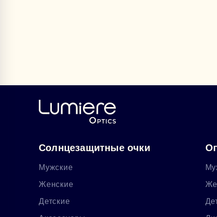
Солнцезащитные очки
Оп
Мужские
Му
Женские
Же
Детские
Де