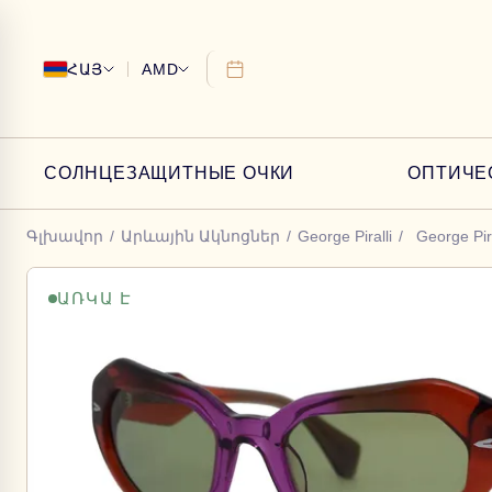
ՀԱՅ
AMD
СОЛНЦЕЗАЩИТНЫЕ ОЧКИ
ОПТИЧЕ
Գլխավոր
/
Արևային Ակնոցներ
/
George Piralli
/
George Pir
ԱՌԿԱ Է