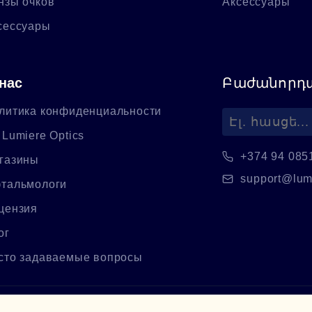
нзы очков
Аксессуары
сессуары
нас
Բաժանորդա
литика конфиденциальности
 Lumiere Optics
+374 94 085
газины
support@lum
тальмологи
цензия
ог
сто задаваемые вопросы