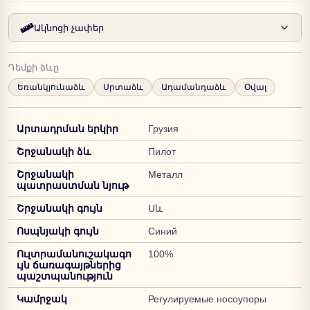
Ակնոցի չափեր
Դեմքի ձևը
Եռանկյունաձև
Սրտաձև
Ադամանդաձև
Օվալ
Արտադրման երկիր
Грузия
Շրջանակի ձև
Пилот
Շրջանակի
Металл
պատրաստման նյութ
Շրջանակի գույն
Սև
Ոսպնյակի գույն
Синий
Ուլտրամանուշակագո
100%
ւյն ճառագայթներից
պաշտպանություն
Կամրջակ
Регулируемые носоупоры