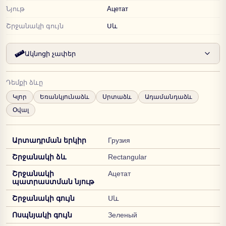
Նյութ
Ацетат
Շրջանակի գույն
Սև
Ակնոցի չափեր
Դեմքի ձևը
Կլոր
Եռանկյունաձև
Սրտաձև
Ադամանդաձև
Օվալ
Արտադրման երկիր
Грузия
Շրջանակի ձև
Rectangular
Շրջանակի
Ацетат
պատրաստման նյութ
Շրջանակի գույն
Սև
Ոսպնյակի գույն
Зеленый