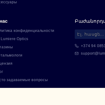
сессуары
нас
Բաժանորդա
литика конфиденциальности
 Lumiere Optics
+374 94 085
газины
support@lum
тальмологи
цензия
ог
сто задаваемые вопросы
©
2026
Lumiere Optics.
Բոլոր իրավունքները պաշտպանված են