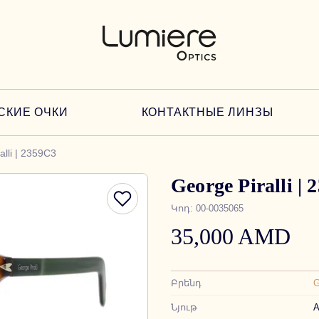
СКИЕ ОЧКИ
КОНТАКТНЫЕ ЛИНЗЫ
alli | 2359C3
George Piralli |
Կոդ
:
00-0035065
35,000 AMD
Բրենդ
G
Նյութ
А