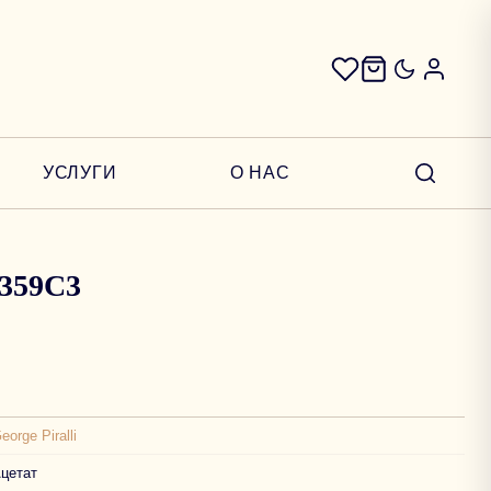
УСЛУГИ
О НАС
 2359C3
eorge Piralli
цетат