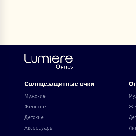
Солнцезащитные очки
Оп
Мужские
Му
Женские
Же
Детские
Де
Аксессуары
Ли