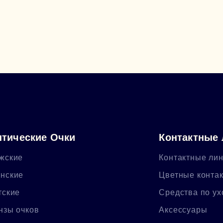
тические Очки
Контактные
жские
Контактные ли
нские
Цветные конта
тские
Средства по ух
нзы очков
Аксессуары