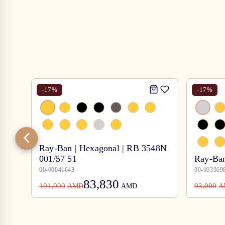
-
17
%
-
17
%
Ray-Ban | Hexagonal | RB 3548N
001/57 51
Ray-Ban
00-00041643
00-003969
83,830
101,000
93,000
AMD
AMD
A