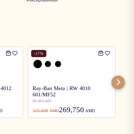
Фиксированный
-
17
%
-
17
 4012
Ray-Ban Meta | RW 4010
601/MF52
Ray
00-0041495
00-0
269,750
325,000
78,0
D
AMD
AMD