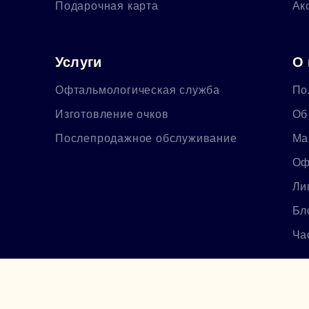
Подарочная карта
Ак
Услуги
О 
Офтальмологическая служба
По
Изготовление очков
Об
Послепродажное обслуживание
Ма
Оф
Ли
Бл
Ча