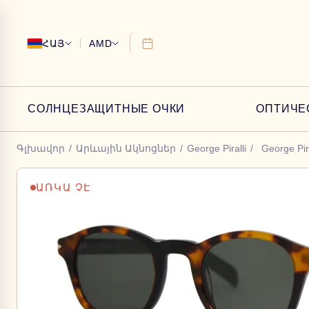
ՀԱՅ
AMD
СОЛНЦЕЗАЩИТНЫЕ ОЧКИ
ОПТИЧЕ
Գլխավոր
/
Արևային Ակնոցներ
/
George Piralli
/
George Pir
ԱՌԿԱ ՉԷ