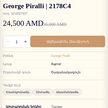
George Piralli | 2178C4
Կոդ
:
00-0027937
24,500 AMD
35,000 AMD
−
+
Ավելացնել Զամբյուղ
1
Բրենդ
George Piralli
Նյութ
Ацетат
Շրջանակի գույն
Շագանակագույն
Դեմքի ձևը
Եռանկյունաձև
Սրտաձև
Ադամանդաձև
Արտադրման երկիր
Грузия