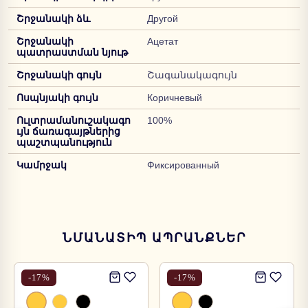
Շրջանակի ձև
Другой
Շրջանակի
Ацетат
պատրաստման նյութ
Շրջանակի գույն
Շագանակագույն
Ոսպնյակի գույն
Коричневый
Ուլտրամանուշակագո
100%
ւյն ճառագայթներից
պաշտպանություն
Կամրջակ
Фиксированный
ՆՄԱՆԱՏԻՊ ԱՊՐԱՆՔՆԵՐ
-
17
%
-
17
%