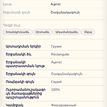
Նյութ
Ацетат
Շրջանակի գույն
Շագանակագույն
Դեմքի ձևը
Եռանկյունաձև
Սրտաձև
Ադամանդաձև
Օվալ
Արտադրման երկիր
Грузия
Շրջանակի ձև
Rectangular
Շրջանակի
Ацетат
պատրաստման նյութ
Շրջանակի գույն
Շագանակագույն
Ոսպնյակի գույն
Серый
Ուլտրամանուշակագո
100%
ւյն ճառագայթներից
պաշտպանություն
Կամրջակ
Фиксированный