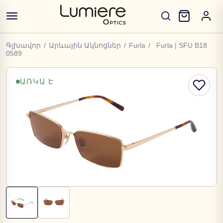
Գլխավոր
/
Արևային Ակնոցներ
/
Furla
/
Furla | SFU B18
0589
ԱՌԿԱ Է