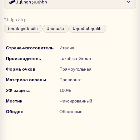
Ակնոցի չափեր
Դեմքի ձևը
Եռանկյունաձև
Սրտաձև
Ադամանդաձև
Страна-изготовитель
Италия
Производитель
Luxottica Group
Форма очков
Прямоугольная
Материал оправы
Пропионат
УФ-защита
100%
Мостик
Фиксированный
Ободок
Ободковые