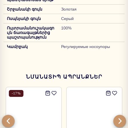
Շրջանակի գույն
Золотая
Ոսպնյակի գույն
Серый
Ուլտրամանուշակագո
100%
ւյն ճառագայթներից
պաշտպանություն
Կամրջակ
Регулируемые носоупоры
ՆՄԱՆԱՏԻՊ ԱՊՐԱՆՔՆԵՐ
-
17
%