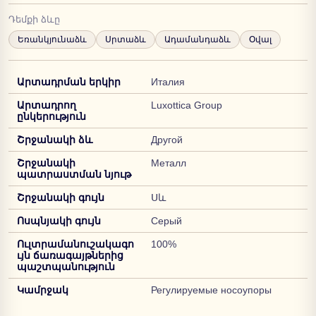
Դեմքի ձևը
Եռանկյունաձև
Սրտաձև
Ադամանդաձև
Օվալ
Արտադրման երկիր
Италия
Արտադրող
Luxottica Group
ընկերություն
Շրջանակի ձև
Другой
Շրջանակի
Металл
պատրաստման նյութ
Շրջանակի գույն
Սև
Ոսպնյակի գույն
Серый
Ուլտրամանուշակագո
100%
ւյն ճառագայթներից
պաշտպանություն
Կամրջակ
Регулируемые носоупоры