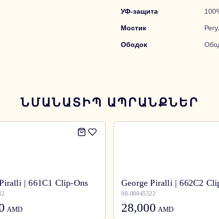
УФ-защита
100
Мостик
Рег
Ободок
Обо
ՆՄԱՆԱՏԻՊ ԱՊՐԱՆՔՆԵՐ
Piralli | 661C1 Clip-Ons
George Piralli | 662C2 Cl
42
00-00045522
0
28,000
AMD
AMD