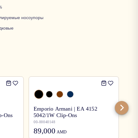
%
улируемые
носоупоры
дковые
-
30
Emporio Armani | EA 4152
ip-Ons
5042/1W Clip-Ons
Per
00-00040148
00-0
89,000
125,
AMD