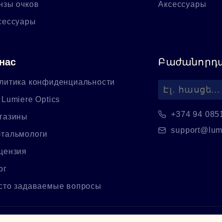
нзы очков
Аксессуары
сессуары
нас
Բաժանորդա
литика конфиденциальности
 Lumiere Optics
+374 94 085
газины
support@lum
тальмологи
цензия
ог
сто задаваемые вопросы