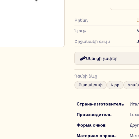
Բրենդ
D
Նյութ
М
Շրջանակի գույն
З
Ակնոցի չափեր
Դեմքի ձևը
Քառակուսի
Կլոր
Եռան
Страна-изготовитель
Ита
Производитель
Luxo
Форма очков
Друг
Материал оправы
Мет