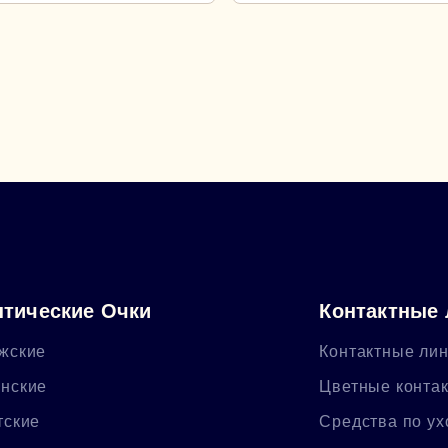
тические Очки
Контактные
жские
Контактные ли
нские
Цветные конта
тские
Средства по ух