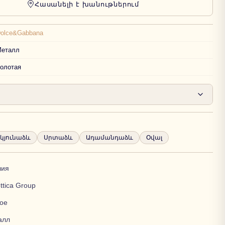
Հասանելի է խանութներում
olce&Gabbana
еталл
олотая
կյունաձև
Սրտաձև
Ադամանդաձև
Օվալ
лия
ttica Group
ое
алл