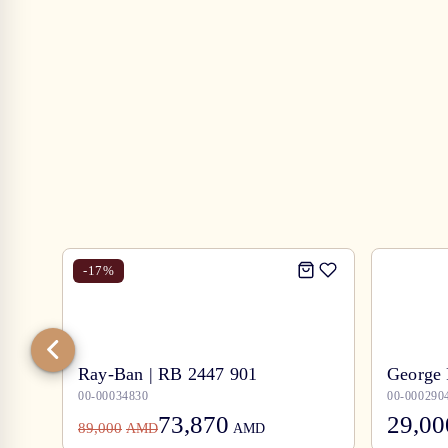
-
17
%
Ray-Ban | RB 2447 901
George 
00-00034830
00-000290
73,870
29,00
89,000
AMD
AMD