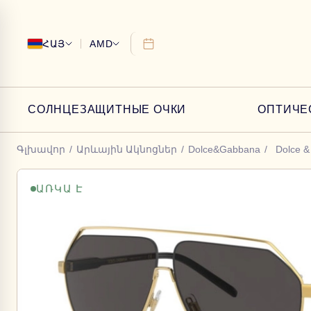
ՀԱՅ
AMD
СОЛНЦЕЗАЩИТНЫЕ ОЧКИ
ОПТИЧЕ
Գլխավոր
/
Արևային Ակնոցներ
/
Dolce&Gabbana
/
Dolce &
ԱՌԿԱ Է