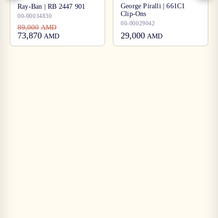
George Piralli | 661C1
Ray-Ban | RB 2447 901
Clip-Ons
00-00034830
00-00029042
89,000
AMD
73,870
29,000
AMD
AMD