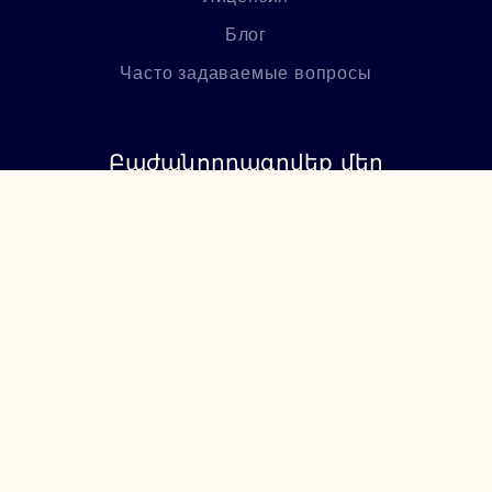
Блог
Часто задаваемые вопросы
Բաժանորդագրվեք մեր
նորություններին
Բաժանորդագրվել
+374 94 085115
support@lumiere.am