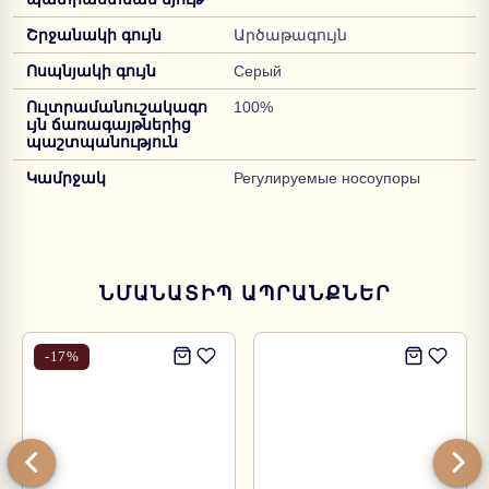
Շրջանակի գույն
Արծաթագույն
Ոսպնյակի գույն
Серый
Ուլտրամանուշակագո
100%
ւյն ճառագայթներից
պաշտպանություն
Կամրջակ
Регулируемые носоупоры
ՆՄԱՆԱՏԻՊ ԱՊՐԱՆՔՆԵՐ
-
17
%