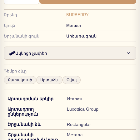
Բրենդ
BURBERRY
Նյութ
Металл
Շրջանակի գույն
Արծաթագույն
Ակնոցի չափեր
Դեմքի ձևը
Քառակուսի
Սրտաձև
Օվալ
Արտադրման երկիր
Италия
Արտադրող
Luxottica Group
ընկերություն
Շրջանակի ձև
Rectangular
Շրջանակի
Металл
պատրաստման նյութ