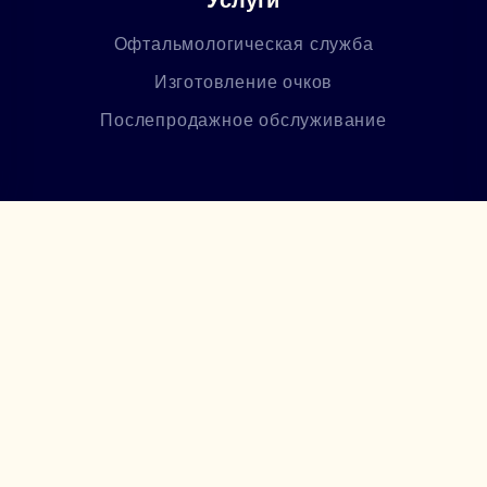
Услуги
Офтальмологическая служба
Изготовление очков
Послепродажное обслуживание
О нас
Политика конфиденциальности
Об Lumiere Optics
Магазины
Офтальмологи
Лицензия
Блог
Часто задаваемые вопросы