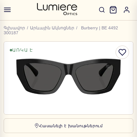
Գլխավոր
/
Արևային Ակնոցներ
/
Burberry | BE 4492
300187
ԱՌԿԱ Է
Հասանելի է խանութներում