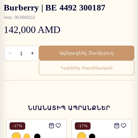
Burberry | BE 4492 300187
Կոդ
:
00-0043112
142,000 AMD
−
+
Ավելացնել Զամբյուղ
1
Դարձնել Օպտիկական
ՆՄԱՆԱՏԻՊ ԱՊՐԱՆՔՆԵՐ
-
17
%
-
17
%