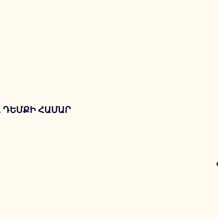
 ԴԵՄՔԻ ՀԱՄԱՐ