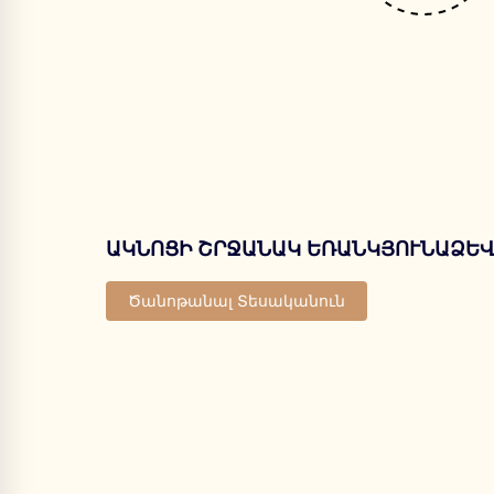
ԱԿՆՈՑԻ ՇՐՋԱՆԱԿ ԵՌԱՆԿՅՈՒՆԱՁԵՎ
Ծանոթանալ Տեսականուն