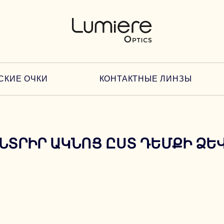
СКИЕ ОЧКИ
КОНТАКТНЫЕ ЛИНЗЫ
ՆՏՐԻՐ ԱԿՆՈՑ ԸՍՏ ԴԵՄՔԻ ՁԵ