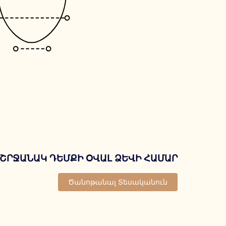
 ՇՐՋԱՆԱԿ ԴԵՄՔԻ ՕՎԱԼ ՁԵՎԻ ՀԱՄԱՐ
Ծանոթանալ Տեսականուն