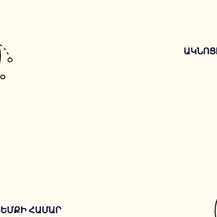
ԱԿՆՈՑ
ԴԵՄՔԻ ՀԱՄԱՐ