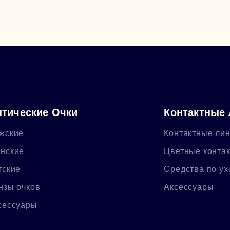
тические Очки
Контактные
жские
Контактные ли
нские
Цветные конта
тские
Средства по ух
нзы очков
Аксессуары
сессуары