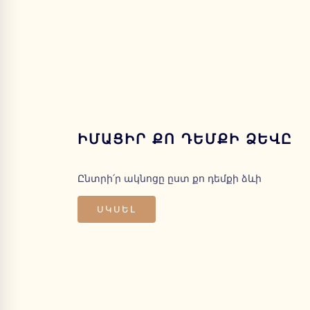
ԻՄԱՑԻՐ ՔՈ ԴԵՄՔԻ ՁԵՎԸ
Ընտրի՛ր ակնոցը ըստ քո դեմքի ձևի
ՍԿՍԵԼ