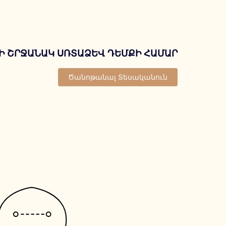
Ի ՇՐՋԱՆԱԿ ՍՌՏԱՁԵՎ ԴԵՄՔԻ ՀԱՄԱՐ
Ծանոթանալ Տեսականուն