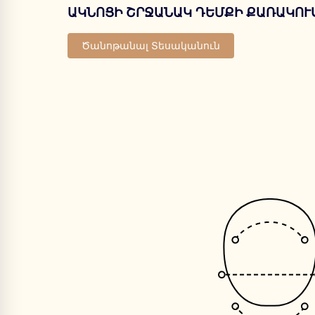
ԱԿՆՈՑԻ ՇՐՋԱՆԱԿ ԴԵՄՔԻ ՔԱՌԱԿՈՒ
Ծանոթանալ Տեսականուն