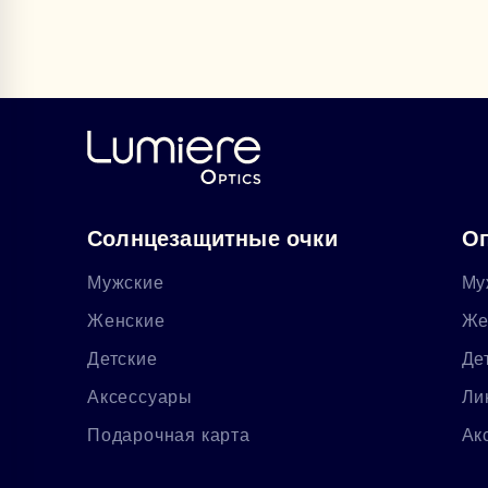
Солнцезащитные очки
Оп
Мужские
Му
Женские
Же
Детские
Де
Аксессуары
Ли
Подарочная карта
Ак