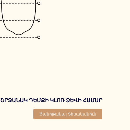
 ՇՐՋԱՆԱԿ ԴԵՄՔԻ ԿԼՈՌ ՁԵՎԻ ՀԱՄԱՐ
Ծանոթանալ Տեսականուն