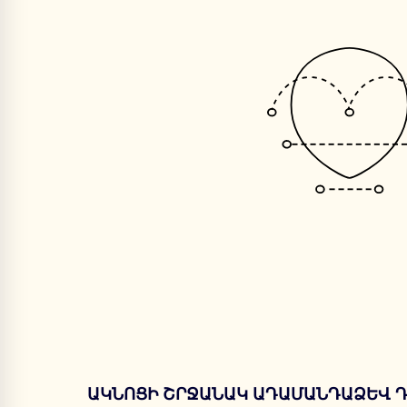
ԱԿՆՈՑԻ ՇՐՋԱՆԱԿ ԱԴԱՄԱՆԴԱՁԵՎ 