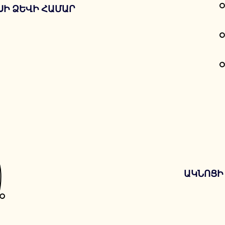
ՍԻ ՁԵՎԻ ՀԱՄԱՐ
ԱԿՆՈՑԻ