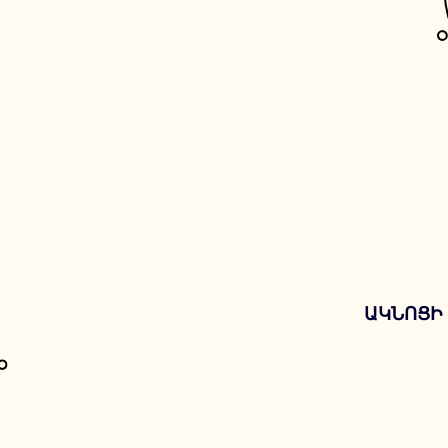
ԱԿՆՈՑԻ