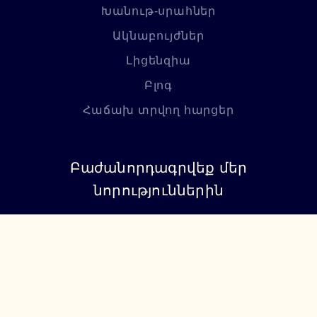
Խանութ-սրահներ
Ակնաբույժներ
Լիցենզիա
Բլոգ
Հաճախ տրվող հարցեր
Բաժանորդագրվեք մեր
նորություններին
Բաժանորդագրվել
+374 94 085115