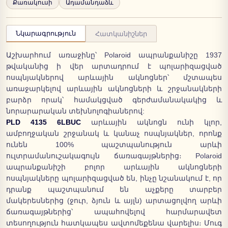
Քառակուսի
Ադամանդաձև
Նկարագրություն
Հատկանիշներ
Աշխարհում առաջինը՝ Polaroid ապրանքանիշը 1937
թվականից ի վեր արտադրում է պոլարիզացված
ոսպնյակներով արևային ակնոցներ՝ մշտապես
առաջարկելով արևային ակնոցների և շրջանակների
բարձր որակ՝ համակցված գերժամանակակից և
նորարարական տեխնոլոգիաներով:
PLD 4135 6LBUC
արևային ակնոցն ունի կլոր,
ամբողջական շրջանակ և կանաչ ոսպնյակներ, որոնք
ունեն 100% պաշտպանություն արևի
ուլտրամանուշակագույն ճառագայթներից։ Polaroid
ապրանքանիշի բոլոր արևային ակնոցների
ոսպնյակները պոլարիզացված են, ինչը նշանակում է, որ
դրանք պաշտպանում են աչքերը տարբեր
մակերեսներից (ջուր, ձյուն և այլն) արտացոլվող արևի
ճառագայթներից՝ ապահովելով հարմարավետ
տեսողություն հատկապես ավտոմեքենա վարելիս։ Մուգ