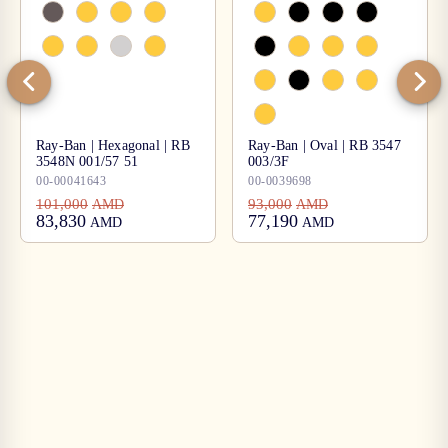
Ray-Ban | Hexagonal | RB
Ray-Ban | Oval | RB 3547
3548N 001/57 51
003/3F
00-00041643
00-0039698
101,000
93,000
AMD
AMD
83,830
77,190
AMD
AMD