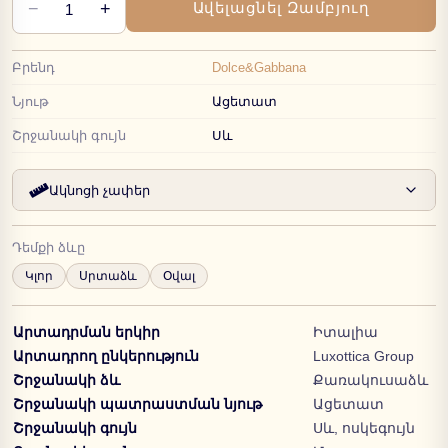
−
+
Ավելացնել Զամբյուղ
1
Բրենդ
Dolce&Gabbana
Նյութ
Ացետատ
Շրջանակի գույն
Սև
Ակնոցի չափեր
Դեմքի ձևը
Կլոր
Սրտաձև
Օվալ
Արտադրման երկիր
Իտալիա
Արտադրող ընկերություն
Luxottica Group
Շրջանակի ձև
Քառակուսաձև
Շրջանակի պատրաստման նյութ
Ացետատ
Շրջանակի գույն
Սև, ոսկեգույն