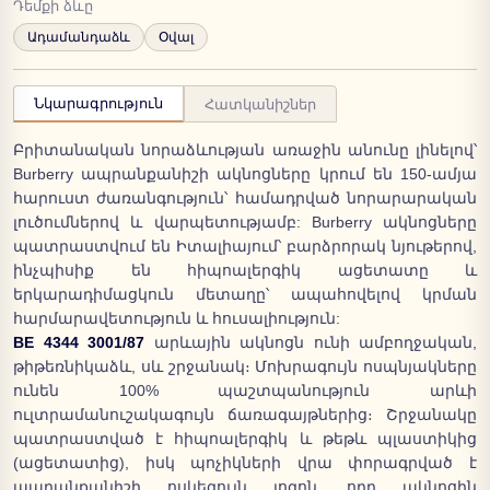
Դեմքի ձևը
Ադամանդաձև
Օվալ
Նկարագրություն
Հատկանիշներ
Բրիտանական նորաձևության առաջին անունը լինելով՝
Burberry ապրանքանիշի ակնոցները կրում են 150-ամյա
հարուստ ժառանգություն՝ համադրված նորարարական
լուծումներով և վարպետությամբ: Burberry ակնոցները
պատրաստվում են Իտալիայում՝ բարձրորակ նյութերով,
ինչպիսիք են հիպոալերգիկ ացետատը և
երկարադիմացկուն մետաղը՝ ապահովելով կրման
հարմարավետություն և հուսալիություն:
BE 4344 3001/87
արևային ակնոցն ունի ամբողջական,
թիթեռնիկաձև, սև շրջանակ։ Մոխրագույն ոսպնյակները
ունեն 100% պաշտպանություն արևի
ուլտրամանուշակագույն ճառագայթներից։ Շրջանակը
պատրաստված է հիպոալերգիկ և թեթև պլաստիկից
(ացետատից), իսկ պոչիկների վրա փորագրված է
ապրանքանիշի ոսկեգույն լոգոն, որը ակնոցին