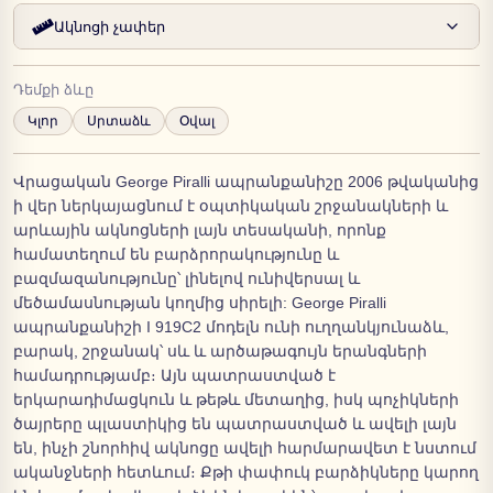
Ակնոցի չափեր
Դեմքի ձևը
Կլոր
Սրտաձև
Օվալ
Վրացական George Piralli ապրանքանիշը 2006 թվականից
ի վեր ներկայացնում է օպտիկական շրջանակների և
արևային ակնոցների լայն տեսականի, որոնք
համատեղում են բարձրորակությունը և
բազմազանությունը՝ լինելով ունիվերսալ և
մեծամասնության կողմից սիրելի: George Piralli
ապրանքանիշի I 919C2 մոդելն ունի ուղղանկյունաձև,
բարակ, շրջանակ՝ սև և արծաթագույն երանգների
համադրությամբ։ Այն պատրաստված է
երկարադիմացկուն և թեթև մետաղից, իսկ պոչիկների
ծայրերը պլաստիկից են պատրաստված և ավելի լայն
են, ինչի շնորհիվ ակնոցը ավելի հարմարավետ է նստում
ականջների հետևում։ Քթի փափուկ բարձիկները կարող