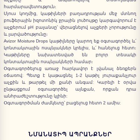
հարմարավետություն։
Մյուս կողմից, կաթիլների բաղադրության մեջ մտնող
բուֆերային իզոտոնիկ ջրային լուծույթը կարգավորում է
աչքերում pH բալանսը՝ վերացնելով աչքերի չորությունը
և լարվածությունը։
Avizor Moisture Drops կաթիլները կարող եք օգտագործել և՛
կոնտակտային ոսպնյակներ կրելիս, և՛ հանելուց հետո։
Կաթիլները նախատեսված են բոլոր տեսակի
կոնտակտային ոսպնյակների համար։
Օգտագործելուց առաջ հարկավոր է լվանալ ձեռքերն
օճառով: Պետք է կաթացնել 1-2 կաթիլ յուրաքանչյուր
աչքին և թարթել մի քանի անգամ: Կարելի է օրվա
ընթացքում օգտագործել այնքան, որքան դրա
անհրաժեշտությունը կլինի:
Օգտագործման ժամկետը՝ բացելուց հետո 2 ամիս:
ՆՄԱՆԱՏԻՊ ԱՊՐԱՆՔՆԵՐ