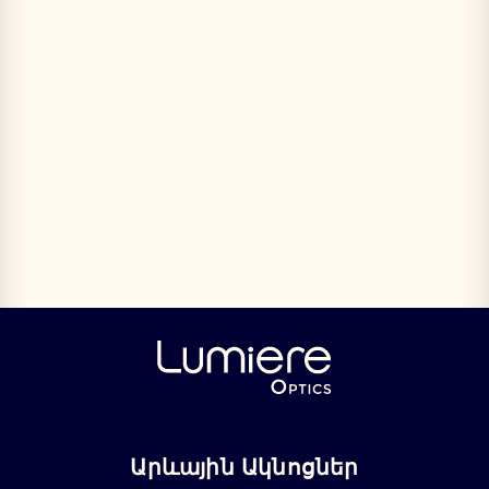
Արևային Ակնոցներ