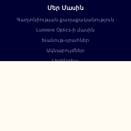
Մեր Մասին
Գաղտնիության քաղաքականություն
Lumiere Optics-ի մասին
Խանութ-սրահներ
Ակնաբույժներ
Լիցենզիա
Բլոգ
Հաճախ տրվող հարցեր
Բաժանորդագրվեք մեր
նորություններին